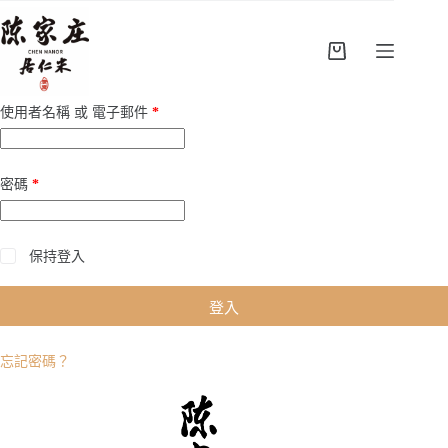
跳
至
主
購
要
物
內
車
必
使用者名稱 或 電子郵件
*
容
填
必
密碼
*
填
保持登入
登入
忘記密碼？