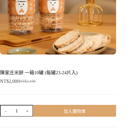
陳家庄米餅 一箱10罐 (每罐23-24片入)
NT$
2,000
NT$
2,100
原
目
始
前
價
價
格：
格：
陳
加入購物車
NT$2,100。
NT$2,000。
家
庄
米