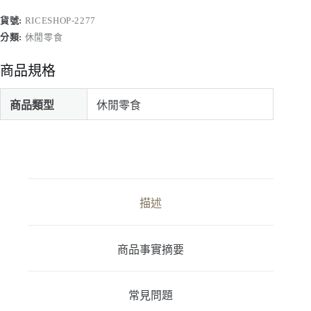
餅
一
貨號:
RICESHOP-2277
箱
分類:
休閒零食
10
罐
商品規格
(每
罐
23-
商品類型
休閒零食
24
片
入)
數
量
描述
商品事實摘要
常見問題