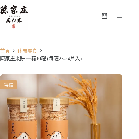
跳
至
主
購
要
物
內
車
容
首頁
休閒零食
陳家庄米餅 一箱10罐 (每罐23-24片入)
特價