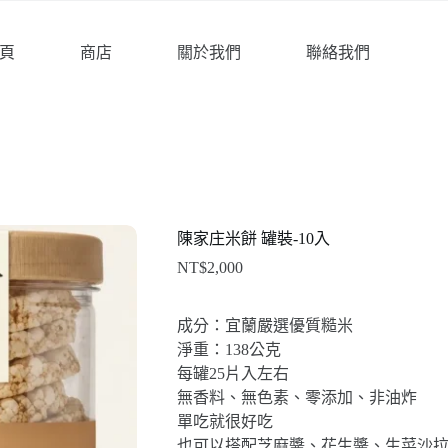
頁
商店
關於我們
聯絡我們
陳家庄米餅 罐裝-10入
NT$
2,000
成分：宜蘭嚴選優質糙米
淨重：138公克
每罐25片入左右
無香料、無色素、零添加、非油炸
單吃就很好吃
也可以搭配芝麻醬、花生醬、生菜沙