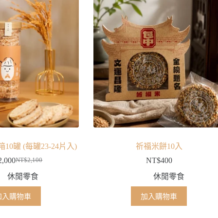
0罐 (每罐23-24片入)
祈福米餅10入
2,000
NT$
400
NT$
2,100
原
目
休閒零食
休閒零食
始
前
價
價
加入購物車
加入購物車
格：
格：
NT$2,100。
NT$2,000。