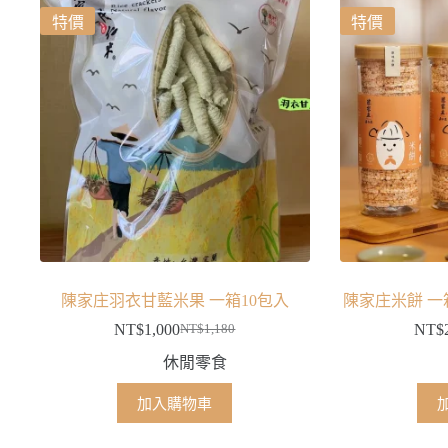
特價
特價
陳家庄羽衣甘藍米果 一箱10包入
陳家庄米餅 一箱1
NT$
1,000
NT$
NT$
1,180
原
目
休閒零食
始
前
價
價
加入購物車
格：
格：
NT$1,180。
NT$1,000。