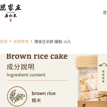
跳
至
首
主
要
內
容
首頁
休閒零食
陳家庄米餅 罐裝-10入