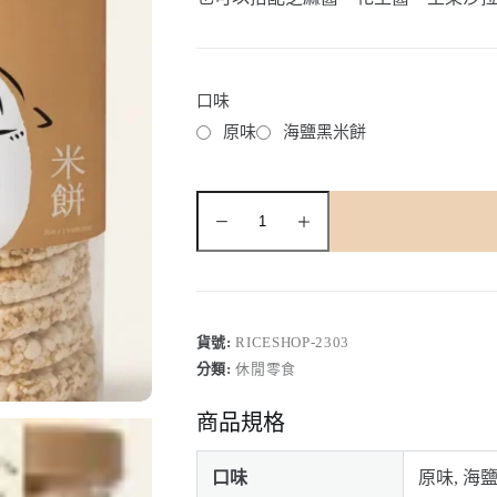
口味
原味
海鹽黑米餅
陳
家
庄
米
餅
罐
裝-10
貨號:
RICESHOP-2303
入
分類:
休閒零食
數
量
商品規格
口味
原味, 海