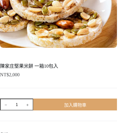
陳家庄堅果米餅 一箱10包入
NT$
2,000
陳
加入購物車
家
庄
堅
果