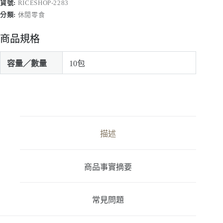
米
貨號:
RICESHOP-2283
餅
分類:
休閒零食
一
箱
商品規格
10
包
入
容量／數量
10包
數
量
描述
商品事實摘要
常見問題