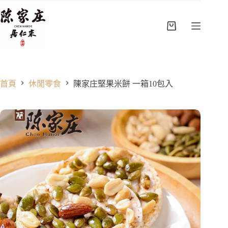
跳
至
主
購
要
物
內
車
容
首頁
休閒零食
陳家庄堅果米餅 一箱10包入