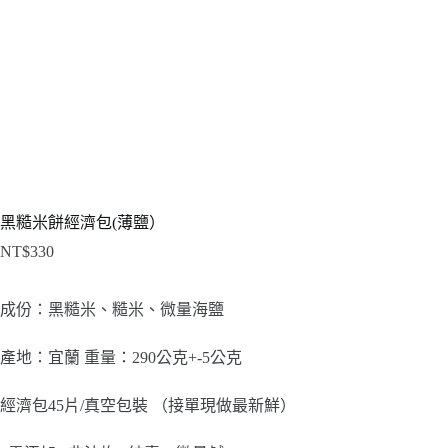
黑糙米餅經濟包(薄鹽）
NT$
330
成份：黑糙米、糙米、微量海鹽
產地：宜蘭 重量：290公克+-5公克
經濟包45片/真空包裝 （接單現做最新鮮）