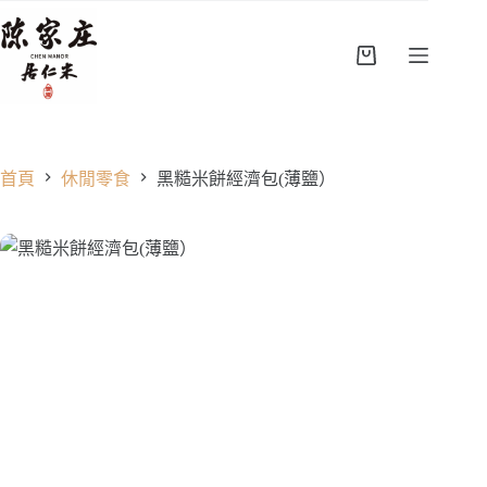
跳
至
主
購
要
物
內
車
容
首頁
休閒零食
黑糙米餅經濟包(薄鹽）