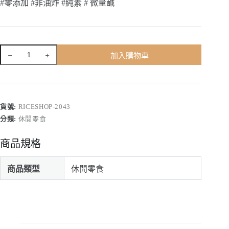
#零添加 #非油炸 #純素 # 微量鹹
黑
加入購物車
糙
米
餅
經
濟
貨號:
RICESHOP-2043
包
分類:
休閒零食
(薄
鹽）
商品規格
數
量
商品類型
休閒零食