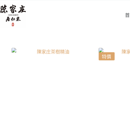
跳
至
首
主
要
內
容
特價