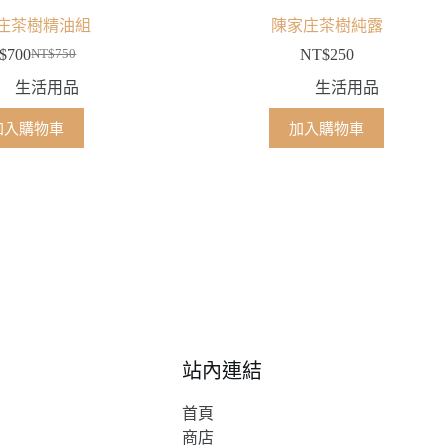
庄茶樹精油組
陳家庄茶樹純露
$
700
NT$
250
NT$
750
原
目
生活用品
生活用品
始
前
價
價
加入購物車
加入購物車
格：
格：
NT$750。
NT$700。
站內連結
首頁
商店