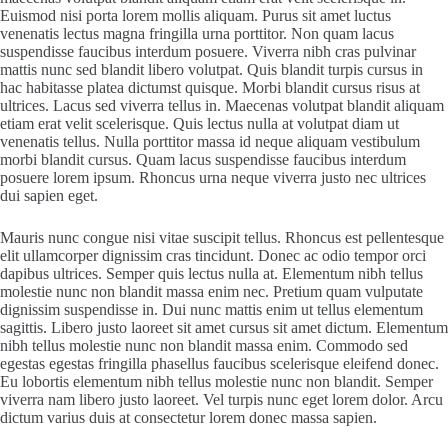
Euismod nisi porta lorem mollis aliquam. Purus sit amet luctus
venenatis lectus magna fringilla urna porttitor. Non quam lacus
suspendisse faucibus interdum posuere. Viverra nibh cras pulvinar
mattis nunc sed blandit libero volutpat. Quis blandit turpis cursus in
hac habitasse platea dictumst quisque. Morbi blandit cursus risus at
ultrices. Lacus sed viverra tellus in. Maecenas volutpat blandit aliquam
etiam erat velit scelerisque. Quis lectus nulla at volutpat diam ut
venenatis tellus. Nulla porttitor massa id neque aliquam vestibulum
morbi blandit cursus. Quam lacus suspendisse faucibus interdum
posuere lorem ipsum. Rhoncus urna neque viverra justo nec ultrices
dui sapien eget.
Mauris nunc congue nisi vitae suscipit tellus. Rhoncus est pellentesque
elit ullamcorper dignissim cras tincidunt. Donec ac odio tempor orci
dapibus ultrices. Semper quis lectus nulla at. Elementum nibh tellus
molestie nunc non blandit massa enim nec. Pretium quam vulputate
dignissim suspendisse in. Dui nunc mattis enim ut tellus elementum
sagittis. Libero justo laoreet sit amet cursus sit amet dictum. Elementum
nibh tellus molestie nunc non blandit massa enim. Commodo sed
egestas egestas fringilla phasellus faucibus scelerisque eleifend donec.
Eu lobortis elementum nibh tellus molestie nunc non blandit. Semper
viverra nam libero justo laoreet. Vel turpis nunc eget lorem dolor. Arcu
dictum varius duis at consectetur lorem donec massa sapien.