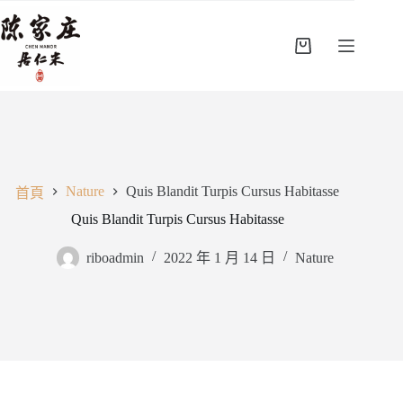
跳
至
主
購
要
物
內
車
容
Nature
Quis Blandit Turpis Cursus Habitasse
首頁
Quis Blandit Turpis Cursus Habitasse
riboadmin
2022 年 1 月 14 日
Nature