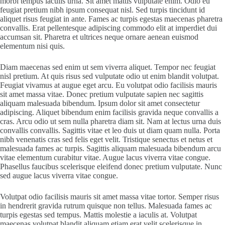
morbi tempus iaculis urna. Sit amet mattis vulputate enim. Odio eu
feugiat pretium nibh ipsum consequat nisl. Sed turpis tincidunt id
aliquet risus feugiat in ante. Fames ac turpis egestas maecenas pharetra
convallis. Erat pellentesque adipiscing commodo elit at imperdiet dui
accumsan sit. Pharetra et ultrices neque ornare aenean euismod
elementum nisi quis.
Diam maecenas sed enim ut sem viverra aliquet. Tempor nec feugiat
nisl pretium. At quis risus sed vulputate odio ut enim blandit volutpat.
Feugiat vivamus at augue eget arcu. Eu volutpat odio facilisis mauris
sit amet massa vitae. Donec pretium vulputate sapien nec sagittis
aliquam malesuada bibendum. Ipsum dolor sit amet consectetur
adipiscing. Aliquet bibendum enim facilisis gravida neque convallis a
cras. Arcu odio ut sem nulla pharetra diam sit. Nam at lectus urna duis
convallis convallis. Sagittis vitae et leo duis ut diam quam nulla. Porta
nibh venenatis cras sed felis eget velit. Tristique senectus et netus et
malesuada fames ac turpis. Sagittis aliquam malesuada bibendum arcu
vitae elementum curabitur vitae. Augue lacus viverra vitae congue.
Phasellus faucibus scelerisque eleifend donec pretium vulputate. Nunc
sed augue lacus viverra vitae congue.
Volutpat odio facilisis mauris sit amet massa vitae tortor. Semper risus
in hendrerit gravida rutrum quisque non tellus. Malesuada fames ac
turpis egestas sed tempus. Mattis molestie a iaculis at. Volutpat
maecenas volutpat blandit aliquam etiam erat velit scelerisque in.