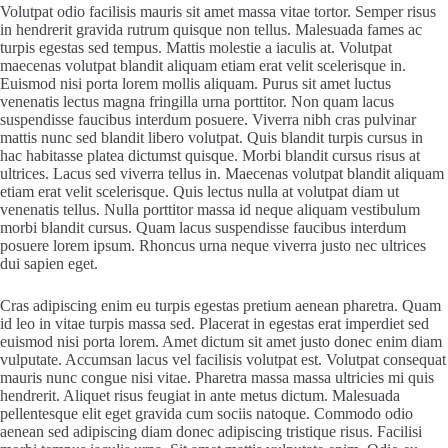
Volutpat odio facilisis mauris sit amet massa vitae tortor. Semper risus
in hendrerit gravida rutrum quisque non tellus. Malesuada fames ac
turpis egestas sed tempus. Mattis molestie a iaculis at. Volutpat
maecenas volutpat blandit aliquam etiam erat velit scelerisque in.
Euismod nisi porta lorem mollis aliquam. Purus sit amet luctus
venenatis lectus magna fringilla urna porttitor. Non quam lacus
suspendisse faucibus interdum posuere. Viverra nibh cras pulvinar
mattis nunc sed blandit libero volutpat. Quis blandit turpis cursus in
hac habitasse platea dictumst quisque. Morbi blandit cursus risus at
ultrices. Lacus sed viverra tellus in. Maecenas volutpat blandit aliquam
etiam erat velit scelerisque. Quis lectus nulla at volutpat diam ut
venenatis tellus. Nulla porttitor massa id neque aliquam vestibulum
morbi blandit cursus. Quam lacus suspendisse faucibus interdum
posuere lorem ipsum. Rhoncus urna neque viverra justo nec ultrices
dui sapien eget.
Cras adipiscing enim eu turpis egestas pretium aenean pharetra. Quam
id leo in vitae turpis massa sed. Placerat in egestas erat imperdiet sed
euismod nisi porta lorem. Amet dictum sit amet justo donec enim diam
vulputate. Accumsan lacus vel facilisis volutpat est. Volutpat consequat
mauris nunc congue nisi vitae. Pharetra massa massa ultricies mi quis
hendrerit. Aliquet risus feugiat in ante metus dictum. Malesuada
pellentesque elit eget gravida cum sociis natoque. Commodo odio
aenean sed adipiscing diam donec adipiscing tristique risus. Facilisi