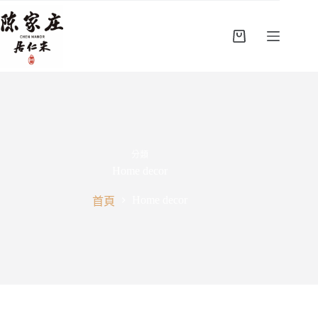
跳
至
主
購
要
物
內
車
容
分類
Home decor
Home decor
首頁