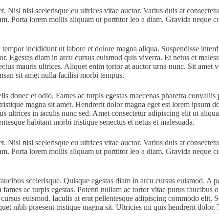
et. Nisl nisi scelerisque eu ultrices vitae auctor. Varius duis at consec
um. Porta lorem mollis aliquam ut porttitor leo a diam. Gravida neque co
tempor incididunt ut labore et dolore magna aliqua. Suspendisse interdum
itor. Egestas diam in arcu cursus euismod quis viverra. Et netus et mal
tus mauris ultrices. Aliquet enim tortor at auctor urna nunc. Sit amet v
san sit amet nulla facilisi morbi tempus.
felis donec et odio. Fames ac turpis egestas maecenas pharetra convalli
 tristique magna sit amet. Hendrerit dolor magna eget est lorem ipsum d
ultrices in iaculis nunc sed. Amet consectetur adipiscing elit ut aliqua
entesque habitant morbi tristique senectus et netus et malesuada.
et. Nisl nisi scelerisque eu ultrices vitae auctor. Varius duis at consec
um. Porta lorem mollis aliquam ut porttitor leo a diam. Gravida neque co
us faucibus scelerisque. Quisque egestas diam in arcu cursus euismod. A 
ames ac turpis egestas. Potenti nullam ac tortor vitae purus faucibus orn
cursus euismod. Iaculis at erat pellentesque adipiscing commodo elit. S
uet nibh praesent tristique magna sit. Ultricies mi quis hendrerit dolor. 