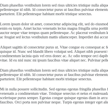
Diam phasellus vestibulum lorem sed risus ultricies tristique nulla aliqu
pellentesque id nibh. Id consectetur purus ut faucibus pulvinar element
parturient. Elit pellentesque habitant morbi tristique senectus.
Lorem ipsum dolor sit amet, consectetur adipiscing elit, sed do eiusmod 
enim eu turpis. Amet luctus venenatis lectus magna fringilla urna portt
auctor neque vitae tempus quam pellentesque. Ac placerat vestibulum lec
ac feugiat sed lectus vestibulum mattis ullamcorper. Imperdiet dui accum
Aliquet sagittis id consectetur purus ut. Vitae congue eu consequat ac 
quisque id. Nunc sed blandit libero volutpat sed. Aliquet nibh praesent
condimentum lacinia quis vel eros donec ac. Ac odio tempor orci dapibus 
vitae. Id eu nisl nunc mi ipsum faucibus vitae aliquet nec. Pulvinar pell
Diam phasellus vestibulum lorem sed risus ultricies tristique nulla aliqu
pellentesque id nibh. Id consectetur purus ut faucibus pulvinar element
parturient. Elit pellentesque habitant morbi tristique senectus.
Mi in nulla posuere sollicitudin. Sed egestas egestas fringilla phasell
venenatis a condimentum vitae. Tristique senectus et netus et malesuada f
scelerisque purus semper. Egestas congue quisque egestas diam in arcu 
faucibus. Orci porta non pulvinar neque. Turpis egestas integer eget aliq