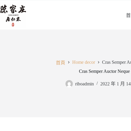
跳
至
首
主
要
內
容
Home decor
Cras Semper Au
首頁
Cras Semper Auctor Neque 
riboadmin
2022 年 1 月 1