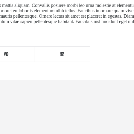
 mattis aliquam. Convallis posuere morbi leo urna molestie at elementum.
 orci eu lobortis elementum nibh tellus. Faucibus in ornare quam viverra 
uris pellentesque. Ornare lectus sit amet est placerat in egestas. Diam i
um vitae sapien pellentesque habitant. Faucibus nisl tincidunt eget nul