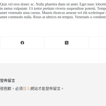
Quis vel eros donec ac. Nulla pharetra diam sit amet. Eget nunc lobortis
in metus vulputate. Ut tortor pretium viverra suspendisse potenti. Tempor
amet venenatis urna cursus. Mauris rhoncus aenean vel elit scelerisque ma
amet commodo nulla. Risus at ultrices mi tempus. Venenatis a condiment
發佈留言
很抱歉，必須
登入
網站才能發佈留言。