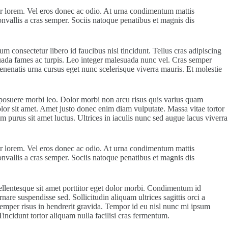
tetur lorem. Vel eros donec ac odio. At urna condimentum mattis
nvallis a cras semper. Sociis natoque penatibus et magnis dis
 consectetur libero id faucibus nisl tincidunt. Tellus cras adipiscing
esuada fames ac turpis. Leo integer malesuada nunc vel. Cras semper
enenatis urna cursus eget nunc scelerisque viverra mauris. Et molestie
s posuere morbi leo. Dolor morbi non arcu risus quis varius quam
olor sit amet. Amet justo donec enim diam vulputate. Massa vitae tortor
m purus sit amet luctus. Ultrices in iaculis nunc sed augue lacus viverra
tetur lorem. Vel eros donec ac odio. At urna condimentum mattis
nvallis a cras semper. Sociis natoque penatibus et magnis dis
pellentesque sit amet porttitor eget dolor morbi. Condimentum id
are suspendisse sed. Sollicitudin aliquam ultrices sagittis orci a
emper risus in hendrerit gravida. Tempor id eu nisl nunc mi ipsum
Tincidunt tortor aliquam nulla facilisi cras fermentum.